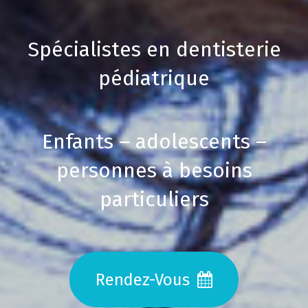
Spécialistes en dentisterie
pédiatrique
Enfants – adolescents –
personnes à besoins
particuliers
Rendez-Vous